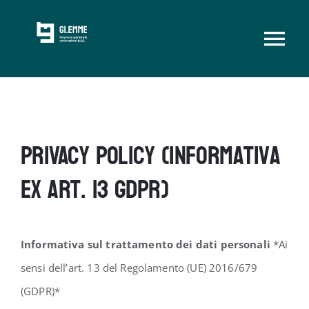
Skip
to
Togg
content
CHI SIAMO
Navi
SERVIZI
PRIVACY POLICY (informativa
CONTATTI
ex art. 13 GDPR)
Informativa sul trattamento dei dati personali
*Ai
sensi dell’art. 13 del Regolamento (UE) 2016/679
(GDPR)*